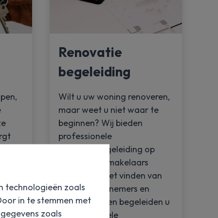
Renovatie
begeleiding
open,
Wilt u uw woning renoveren,
e
maar weet u niet waar te
ze
beginnen? Wij bieden
rgt
professionele
 snel
renovatiebegeleiding op
maat. Onze makelaars
n
helpen u bij het vinden van
en technologieën zoals
u
de juiste aannemers en
 Door in te stemmen met
leveranciers en begeleiden u
e gegevens zoals
n
tijdens het hele