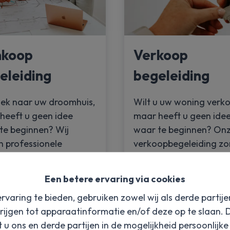
koop
Verkoop
eleiding
begeleiding
ek naar uw droomhuis,
Wilt u uw woning verk
heeft u geen idee
maar heeft u geen ide
te beginnen? Wij
waar te beginnen? On
n professionele
verkoopbegeleiding zo
opbegeleiding op
ervoor dat u uw woning
 Onze makelaars gaan
en tegen de beste prijs
Een betere ervaring via cookies
f op zoek naar uw
verkoopt. Onze ervare
rvaring te bieden, gebruiken zowel wij als derde partij
e woning en begeleiden
makelaars begeleiden 
rijgen tot apparaatinformatie en/of deze op te slaan.
ens het hele
tijdens het hele
t u ons en derde partijen in de mogelijkheid persoonlijk
opproces.
verkoopproces en staa