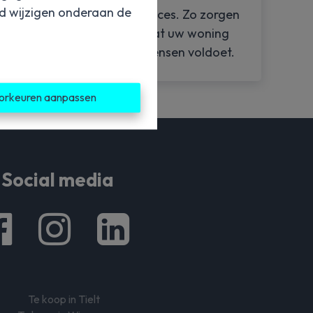
jd wijzigen onderaan de
renovatieproces. Zo zorgen
svolle
we ervoor dat uw woning
aan al uw wensen voldoet.
orkeuren aanpassen
Social media
Te koop in Tielt