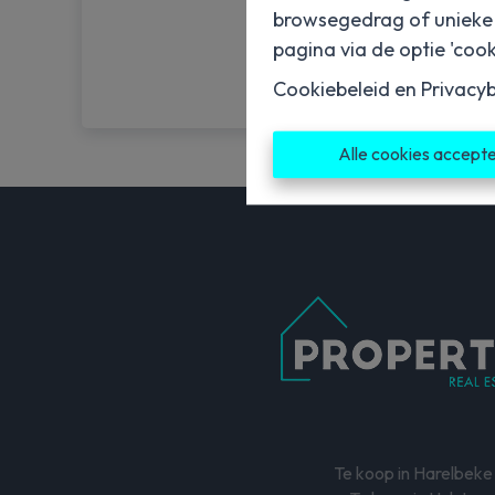
browsegedrag of unieke I
pagina via de optie 'cooki
Cookiebeleid
en
Privacyb
Alle cookies accept
Te koop in Harelbeke