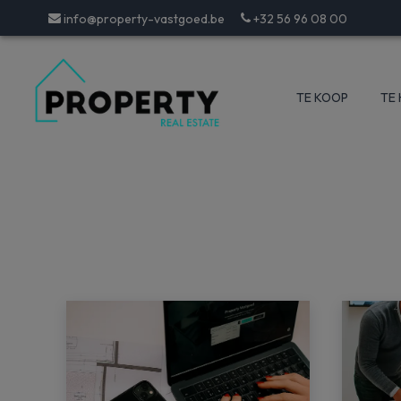
info@property-vastgoed.be
+32 56 96 08 00
TE KOOP
TE