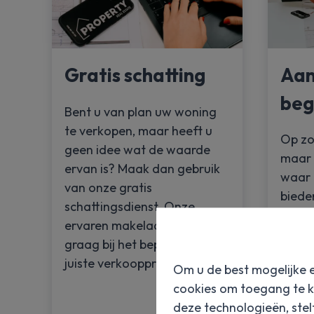
Gratis schatting
Aan
beg
Bent u van plan uw woning
te verkopen, maar heeft u
Op zo
geen idee wat de waarde
maar 
ervan is? Maak dan gebruik
waar 
van onze gratis
biede
schattingsdienst. Onze
aanko
ervaren makelaars helpen u
maat.
graag bij het bepalen van de
actie
juiste verkoopprijs.
Om u de best mogelijke e
ideal
cookies om toegang te k
u tijd
deze technologieën, stel
aanko