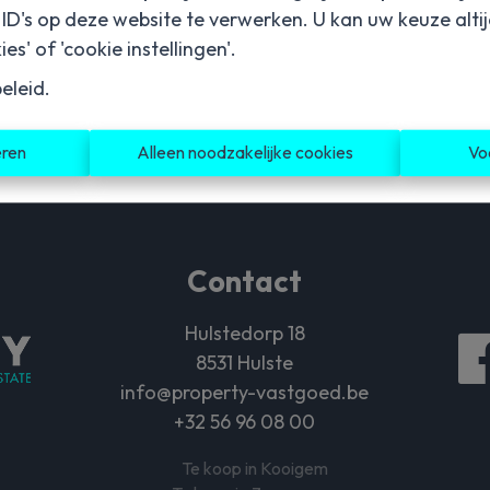
D's op deze website te verwerken. U kan uw keuze alti
garant voor een
es' of 'cookie instellingen'.
professionele en succe
verkoop.
eleid
.
eren
Alleen noodzakelijke cookies
Vo
Contact
Hulstedorp 18
8531 Hulste
info@property-vastgoed.be
+32 56 96 08 00
Te koop in Kooigem