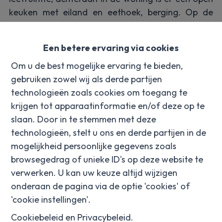
keuken met eiland en eethoek, berging. Op de
eerste verdieping zijn er 3 slaapkamers,
afzonderlijk toilet en een badkamer met
Een betere ervaring via cookies
inloopdouche en ligbad. Vaste trap naar de 4de
Om u de best mogelijke ervaring te bieden,
slaapkamer(47m2). De tuin beschikt over een
gebruiken zowel wij als derde partijen
tuinberging, uitweg via een wandelpad die zicht
technologieën zoals cookies om toegang te
geeft op de groene oase.
krijgen tot apparaatinformatie en/of deze op te
slaan. Door in te stemmen met deze
TROEVEN: gunstig epc, selectie en samenstelling
technologieën, stelt u ons en derde partijen in de
van de badkamer en keuken kan gewijzigd worden
mogelijkheid persoonlijke gegevens zoals
in functie van uw smaak! VLOERVERWARMING,
browsegedrag of unieke ID's op deze website te
ZONNEPANELEN, en rustige ligging!
verwerken. U kan uw keuze altijd wijzigen
onderaan de pagina via de optie 'cookies' of
(Totale aankoopprijs inclusief kosten, btw en
'cookie instellingen'.
aansluiting: 401 802 euro mits u voldoet aan het
gunsttarief van 6%btw)
Cookiebeleid
en
Privacybeleid
.