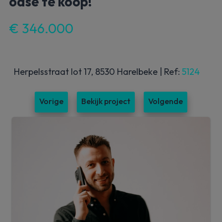
oase te koop!
€ 346.000
Herpelsstraat lot 17, 8530 Harelbeke
|
Ref:
5124
Vorige
Bekijk project
Volgende