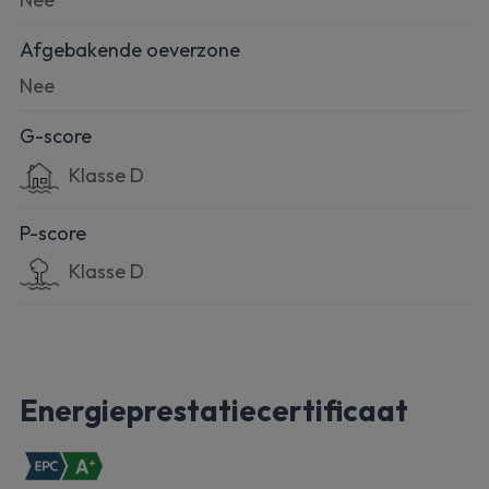
Afgebakende oeverzone
Nee
G-score
Klasse D
P-score
Klasse D
Energieprestatiecertificaat