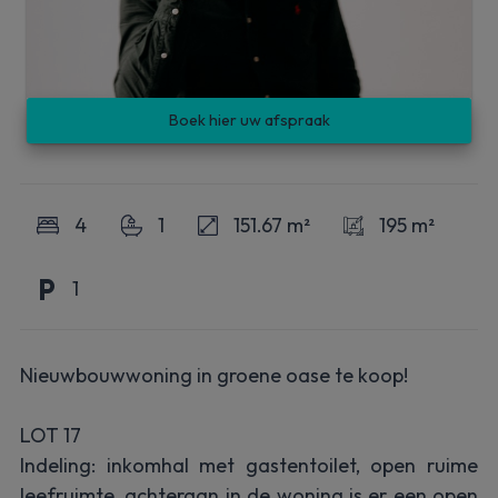
Boek hier uw afspraak
4
1
151.67 m²
195 m²
1
Nieuwbouwwoning in groene oase te koop!
LOT 17
Indeling: inkomhal met gastentoilet, open ruime
leefruimte, achteraan in de woning is er een open