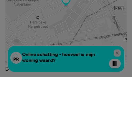
De kaart vergroten
Gelijkaardige
panden