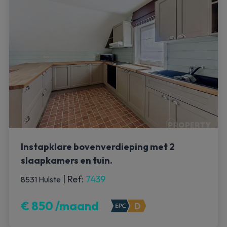
Instapklare bovenverdieping met 2
slaapkamers en tuin.
|
Ref
: 
7439
8531 Hulste
€ 850 /maand