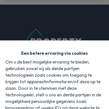
Een betere ervaring via cookies
Contact
Om u de best mogelijke ervaring te bieden,
gebruiken zowel wij als derde partijen
Hulstedorp 18
technologieën zoals cookies om toegang te
8531 Hulste
krijgen tot apparaatinformatie en/of deze op te
info@property-vastgoed.be
slaan. Door in te stemmen met deze
+32 56 96 08 00
technologieën, stelt u ons en derde partijen in de
mogelijkheid persoonlijke gegevens zoals
Social media
browsegedrag of unieke ID's op deze website te