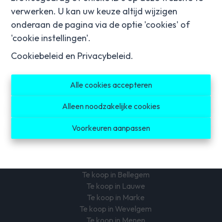
verwerken. U kan uw keuze altijd wijzigen
onderaan de pagina via de optie 'cookies' of
'cookie instellingen'.
Cookiebeleid
en
Privacybeleid
.
Te koop in Harelbeke
Te koop in Hulste
Te koop in Bavikhove
Alle cookies accepteren
Te koop in Lendelede
Te koop in Izegem
Alleen noodzakelijke cookies
Te koop in Ingelmunster
Voorkeuren aanpassen
Te koop in Kuurne
Te koop in Kortrijk
Te koop in Heule
Te koop in Gullegem
Te koop in Bellegem
Te koop in Lauwe
Te koop in Marke
Te koop in Wevelgem
Te koop in Menen