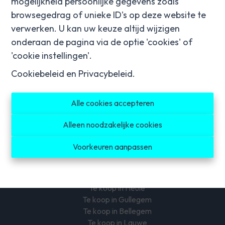
mogelijkheid persoonlijke gegevens zoals
browsegedrag of unieke ID's op deze website te
Social media
verwerken. U kan uw keuze altijd wijzigen
onderaan de pagina via de optie 'cookies' of
'cookie instellingen'.
Cookiebeleid
en
Privacybeleid
.
Te koop in Harelbeke
Alle cookies accepteren
Te koop in Hulste
Te koop in Bavikhove
Alleen noodzakelijke cookies
Te koop in Lendelede
Te koop in Izegem
Voorkeuren aanpassen
Te koop in Ingelmunster
Te koop in Kuurne
Te koop in Kortrijk
Te koop in Heule
Te koop in Gullegem
Te koop in Bellegem
Te koop in Lauwe