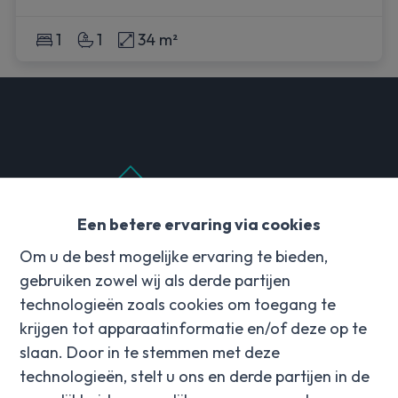
1
1
34 m²
Een betere ervaring via cookies
Om u de best mogelijke ervaring te bieden,
Contact
gebruiken zowel wij als derde partijen
technologieën zoals cookies om toegang te
Hulstedorp 18
krijgen tot apparaatinformatie en/of deze op te
8531 Hulste
slaan. Door in te stemmen met deze
info@property-vastgoed.be
technologieën, stelt u ons en derde partijen in de
+32 56 96 08 00