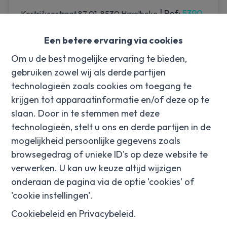
|
Ref
: 
5390
Kortrijksestraat 87 01, 8530 Harelbeke
€ 485.000
Een betere ervaring via cookies
Om u de best mogelijke ervaring te bieden,
gebruiken zowel wij als derde partijen
290 m²
technologieën zoals cookies om toegang te
krijgen tot apparaatinformatie en/of deze op te
slaan. Door in te stemmen met deze
technologieën, stelt u ons en derde partijen in de
mogelijkheid persoonlijke gegevens zoals
browsegedrag of unieke ID's op deze website te
verwerken. U kan uw keuze altijd wijzigen
onderaan de pagina via de optie 'cookies' of
'cookie instellingen'.
Contact
Cookiebeleid
en
Privacybeleid
.