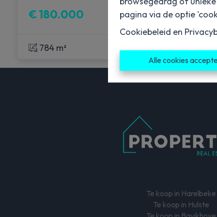
browsegedrag of unieke I
€ 180.000
pagina via de optie 'cooki
Cookiebeleid
en
Privacyb
784 m²
Alle cookies accept
Te koop in Harelbeke
Te koop in Hulste
Te koop in Bavikhove