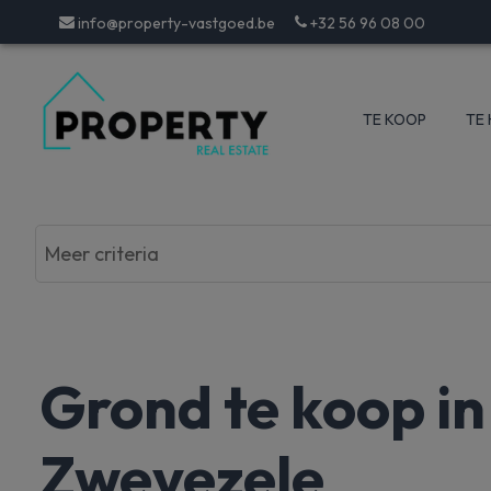
info@property-vastgoed.be
+32 56 96 08 00
TE KOOP
TE
Grond te koop in
Zwevezele