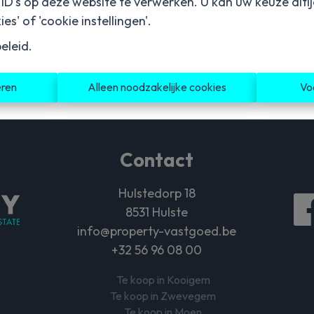
D's op deze website te verwerken. U kan uw keuze alti
es' of 'cookie instellingen'.
eleid
.
eren
Alleen noodzakelijke cookies
Vo
Contact
Hulstedorp 18
8531 Hulste
info@property-vastgoed.be
+32 56 96 08 00
Te koop in Kooigem
Te koop in Zwevegem
Te koop in Moen