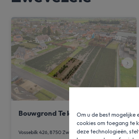
Bouwgrond Te koop in Zwevezele!
Om u de best mogelijke e
cookies om toegang te k
deze technologieën, stel
|
Ref
: 
6260
Vossebilk 426, 8750 Zwevezele