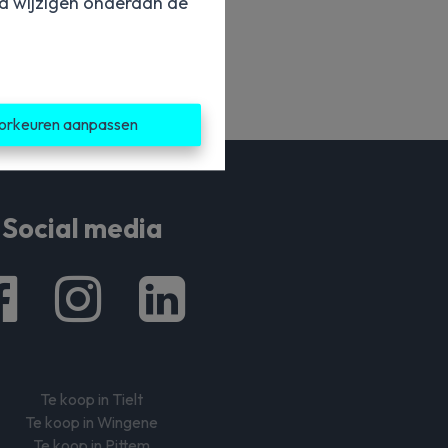
jd wijzigen onderaan de
orkeuren aanpassen
Social media
Te koop in Tielt
Te koop in Wingene
Te koop in Pittem