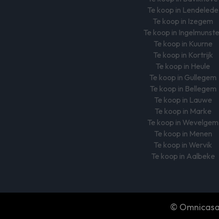
Te koop in Lendelede
Te koop in Izegem
Te koop in Ingelmunst
Te koop in Kuurne
Te koop in Kortrijk
Te koop in Heule
Te koop in Gullegem
Te koop in Bellegem
Te koop in Lauwe
Te koop in Marke
Te koop in Wevelgem
Te koop in Menen
Te koop in Wervik
Te koop in Aalbeke
© Omnicasa 