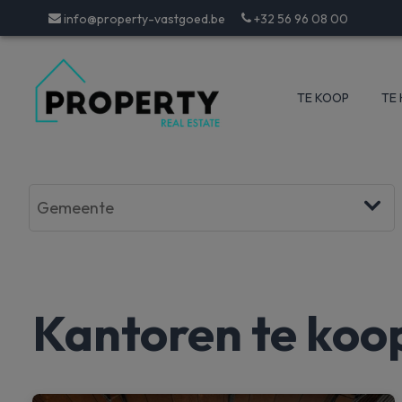
info@property-vastgoed.be
+32 56 96 08 00
TE KOOP
TE
Kantoren te koo