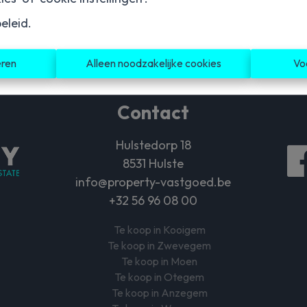
eleid
.
2025 m²
1
2
eren
Alleen noodzakelijke cookies
Vo
Contact
Hulstedorp 18
8531 Hulste
info@property-vastgoed.be
+32 56 96 08 00
Te koop in Kooigem
Te koop in Zwevegem
Te koop in Moen
Te koop in Otegem
Te koop in Anzegem