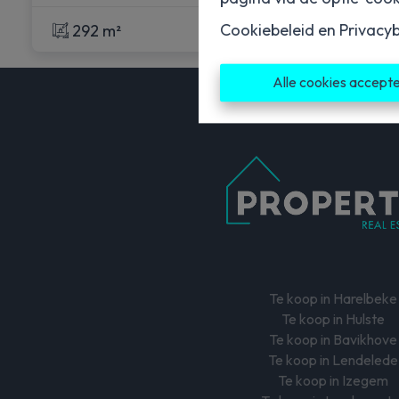
Cookiebeleid
en
Privacyb
292 m²
Alle cookies accept
Te koop in Harelbeke
Te koop in Hulste
Te koop in Bavikhove
Te koop in Lendelede
Te koop in Izegem