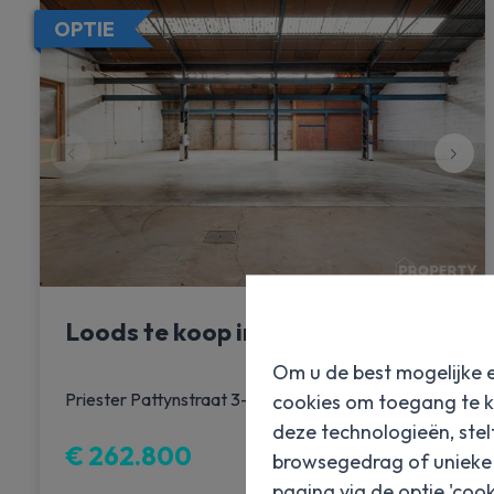
OPTIE
Loods te koop in Izegem!
Om u de best mogelijke e
|
Ref
: 
6311
Priester Pattynstraat 3-2, 8870 Izegem
cookies om toegang te k
deze technologieën, stel
€ 262.800
browsegedrag of unieke I
pagina via de optie 'cooki