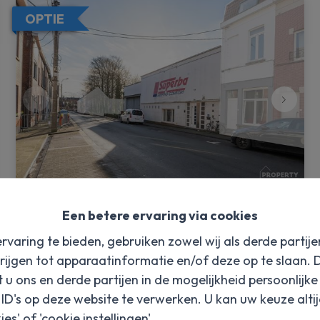
OPTIE
Opslagruimte
Een betere ervaring via cookies
rvaring te bieden, gebruiken zowel wij als derde partij
|
Ref
: 
3853
Proosdijstraat 31, 8500 Kortrijk
rijgen tot apparaatinformatie en/of deze op te slaan.
t u ons en derde partijen in de mogelijkheid persoonlijk
€ 795.000
D's op deze website te verwerken. U kan uw keuze alti
es' of 'cookie instellingen'.