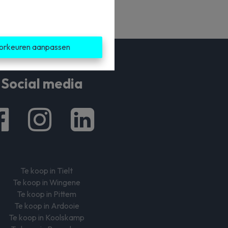
orkeuren aanpassen
Social media
Te koop in Tielt
Te koop in Wingene
Te koop in Pittem
Te koop in Ardooie
Te koop in Koolskamp