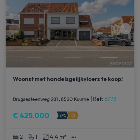
Woonst met handelsgelijkvloers te koop!
|
Ref
: 
6773
Brugsesteenweg 281 , 8520 Kuurne
€ 425.000
2
1
414 m²