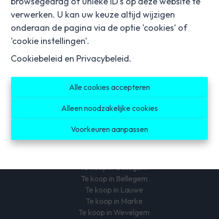
browsegedrag of unieke ID's op deze website te
verwerken. U kan uw keuze altijd wijzigen
onderaan de pagina via de optie 'cookies' of
'cookie instellingen'.
Cookiebeleid
en
Privacybeleid
.
Te koop in Harelbeke
Te koop in Hulste
Alle cookies accepteren
Te koop in Bavikhove
Te koop in Lendelede
Alleen noodzakelijke cookies
Te koop in Izegem
Te koop in Ingelmunster
Voorkeuren aanpassen
Te koop in Kuurne
Te koop in Kortrijk
Te koop in Heule
Te koop in Gullegem
Te koop in Bellegem
Te koop in Lauwe
Te koop in Marke
Te koop in Wevelgem