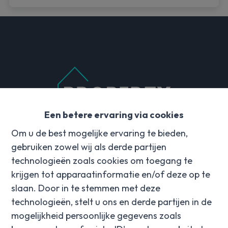
Een betere ervaring via cookies
Contact
Om u de best mogelijke ervaring te bieden,
gebruiken zowel wij als derde partijen
Hulstedorp 18
technologieën zoals cookies om toegang te
8531 Hulste
krijgen tot apparaatinformatie en/of deze op te
info@property-vastgoed.be
slaan. Door in te stemmen met deze
+32 56 96 08 00
technologieën, stelt u ons en derde partijen in de
mogelijkheid persoonlijke gegevens zoals
Social media