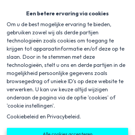
bureel. Verder is er nog een berging, badkamer
met douche en apart toilet.
Een betere ervaring via cookies
Om u de best mogelijke ervaring te bieden,
Op de eerste verdieping zijn er 3 slaapkamers,
gebruiken zowel wij als derde partijen
verder is er nog een vaste trap naar zolder.
technologieën zoals cookies om toegang te
Troeven: Instapklaar, gunstig EPC!
krijgen tot apparaatinformatie en/of deze op te
slaan. Door in te stemmen met deze
Voor meer informatie of een afspraak op het nr
technologieën, stelt u ons en derde partijen in de
056/96.08.00 of mail naar info@property-
mogelijkheid persoonlijke gegevens zoals
vastgoed.be
browsegedrag of unieke ID's op deze website te
verwerken. U kan uw keuze altijd wijzigen
onderaan de pagina via de optie 'cookies' of
'cookie instellingen'.
Delen
Cookiebeleid
en
Privacybeleid
.
Alle cookies accepteren