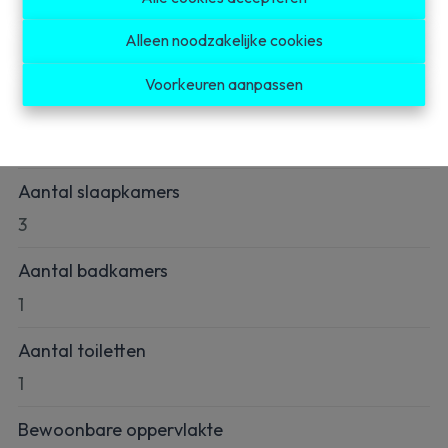
Alleen noodzakelijke cookies
Algemeen
Voorkeuren aanpassen
Adres
Roeselaarsestraat 8, 8890 Moorslede
Aantal slaapkamers
3
Aantal badkamers
1
Aantal toiletten
1
Bewoonbare oppervlakte