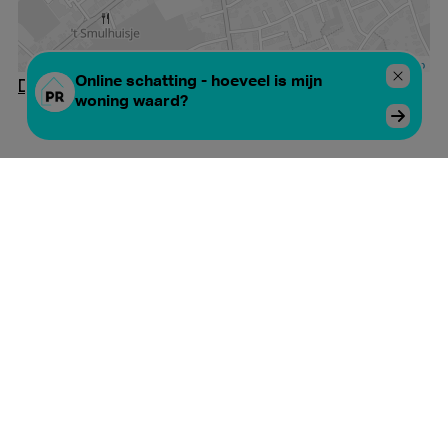
De kaart vergroten
Gelijkaardige
panden
NIEUW